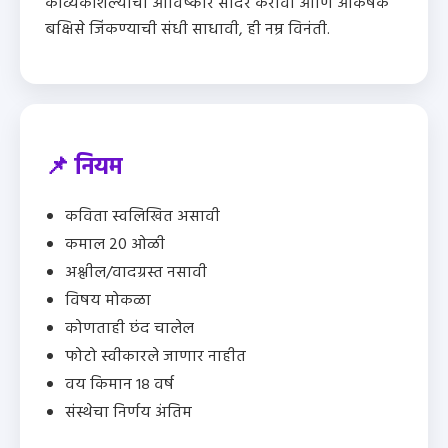
काव्यकौशल्याचा आविष्कार सादर करावा आणि आकर्षक
बक्षिसे जिंकण्याची संधी साधावी, ही नम्र विनंती.
📌 नियम
कविता स्वलिखित असावी
कमाल 20 ओळी
अश्लील/वादग्रस्त नसावी
विषय मोकळा
कोणताही छंद चालेल
फोटो स्वीकारले जाणार नाहीत
वय किमान १८ वर्ष
संस्थेचा निर्णय अंतिम